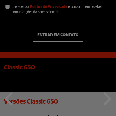
Li e aceito a
Política de Privacidade
e concordo em receber
comunicações da concessionária.
ENTRAR EM CONTATO
Classic 650
Versões Classic 650
Anterior
Próx